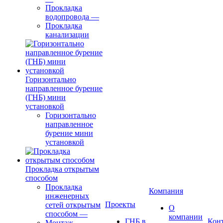
Прокладка
водопровода
—
Прокладка
канализации
Горизонтально
направленное бурение
(ГНБ) мини
установкой
Горизонтально
направленное
бурение мини
установкой
Прокладка открытым
способом
Прокладка
Компания
инженерных
Проекты
сетей открытым
О
способом
—
компании
ГНБ в
Кон
Монтаж