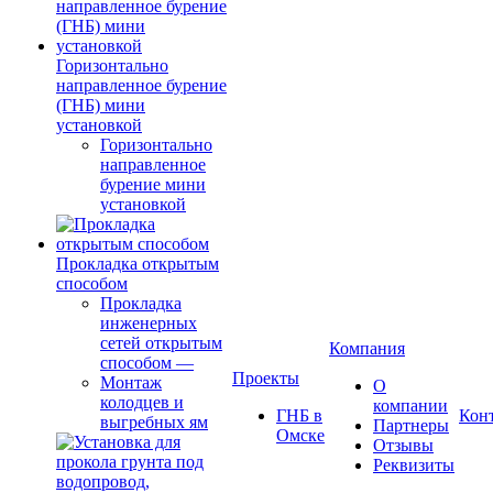
Горизонтально
направленное бурение
(ГНБ) мини
установкой
Горизонтально
направленное
бурение мини
установкой
Прокладка открытым
способом
Прокладка
инженерных
сетей открытым
Компания
способом
—
Проекты
Монтаж
О
колодцев и
компании
ГНБ в
Кон
выгребных ям
Партнеры
Омске
Отзывы
Реквизиты