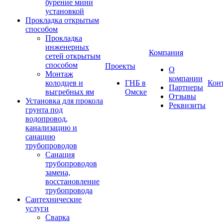
бурение мини
установкой
Прокладка открытым
способом
Прокладка
инженерных
Компания
сетей открытым
способом
Проекты
О
Монтаж
компании
колодцев и
ГНБ в
Кон
Партнеры
выгребных ям
Омске
Отзывы
Установка для прокола
Реквизиты
грунта под
водопровод,
канализацию и
санацию
трубопроводов
Санация
трубопроводов
замена,
восстановление
трубопровода
Сантехнические
услуги
Сварка