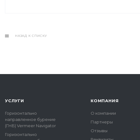
НАЗАД К СПИСКУ
УСЛУГИ
КОМПАНИЯ
Горизонтально
О компании
направленное бурение
Партнеры
(ГНБ) Vermeer Navigator
Отзывы
Горизонтально
Реквизиты