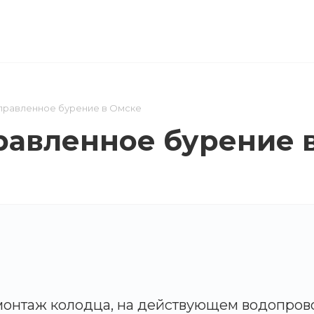
ТЫ
КОМПАНИЯ
КОНТАКТЫ
правленное бурение в Омске
равленное бурение 
монтаж колодца, на действующем водопров